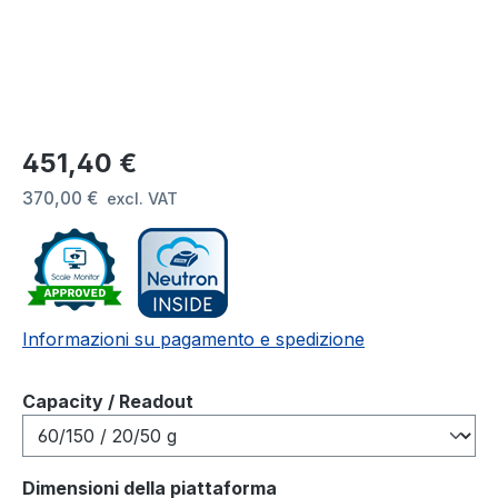
Prezzo normale:
451,40 €
370,00 €
excl. VAT
Informazioni su pagamento e spedizione
Seleziona
Capacity / Readout
Seleziona
Dimensioni della piattaforma