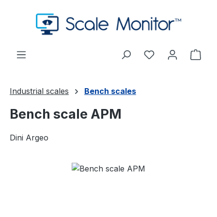
Passa al contenuto principale
Hai 0 articoli nel
Il c
Industrial scales
Bench scales
Bench scale APM
Dini Argeo
Salta la galleria di immagini