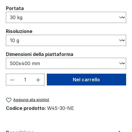
Seleziona
Portata
Seleziona
Risoluzione
Seleziona
Dimensioni della piattaforma
Quantità del prodotto: inserisci la quant
Nel carrello
Aggiungi alla wishlist
Codice prodotto:
W45-30-NE