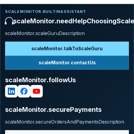
SCALEMONITOR.BUILTINASSISTANT
scaleMonitor.needHelpChoosingScal
scaleMonitor.scaleGuruDescription
scaleMonitor.talkToScaleGuru
scaleMonitor.contactUs
scaleMonitor.followUs
scaleMonitor.securePayments
scaleMonitor.secureOrdersAndPaymentsDescription