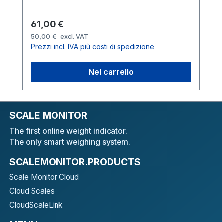
Prezzo normale:
61,00 €
50,00 €
excl. VAT
Prezzi incl. IVA più costi di spedizione
Nel carrello
SCALE MONITOR
The first online weight indicator.
The only smart weighing system.
SCALEMONITOR.PRODUCTS
Scale Monitor Cloud
Cloud Scales
CloudScaleLink