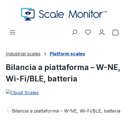
Passa al contenuto principale
Hai 0 articoli nel
Il c
Industrial scales
Platform scales
Bilancia a piattaforma – W-NE,
Wi-Fi/BLE, batteria
Salta la galleria di immagini