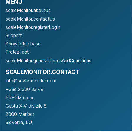
MENU
scaleMonitor.aboutUs
scaleMonitor.contactUs
scaleMonitor.registerLogin
Support
Knowledge base
Protez. dati
scaleMonitor.generalTermsAndConditions
SCALEMONITOR.CONTACT
info@scale-monitor.com
+386 2 320 33 46
PRECIZ d.o.o.
Cesta XIV. divizije 5
2000 Maribor
Slovenia, EU