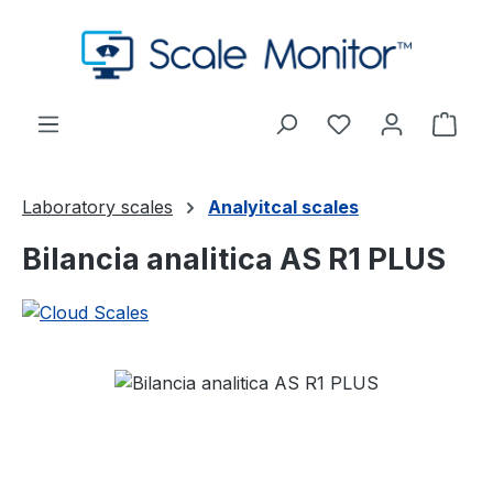
Passa al contenuto principale
Hai 0 articoli nel
Il c
Laboratory scales
Analyitcal scales
Bilancia analitica AS R1 PLUS
Salta la galleria di immagini