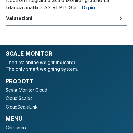
Neutron integrata e Scale Monitor gratuito La
bilancia analitica AS R1 PLUS è…
Di più
Valutazioni
SCALE MONITOR
The first online weight indicator.
The only smart weighing system.
PRODOTTI
Scale Monitor Cloud
Cloud Scales
CloudScaleLink
MENU
Chi siamo