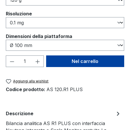
Seleziona
Risoluzione
Seleziona
Dimensioni della piattaforma
Quantità del prodotto: inserisci la quant
Nel carrello
Aggiungi alla wishlist
Codice prodotto:
AS 120.R1 PLUS
Descrizione
Bilancia analitica AS R1 PLUS con interfaccia