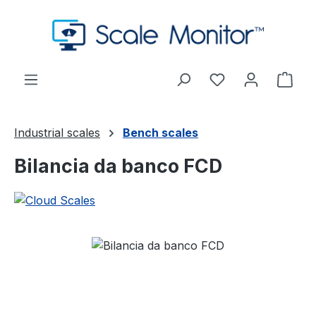
Passa al contenuto principale
Hai 0 articoli nel
Il c
Industrial scales
Bench scales
Bilancia da banco FCD
Salta la galleria di immagini