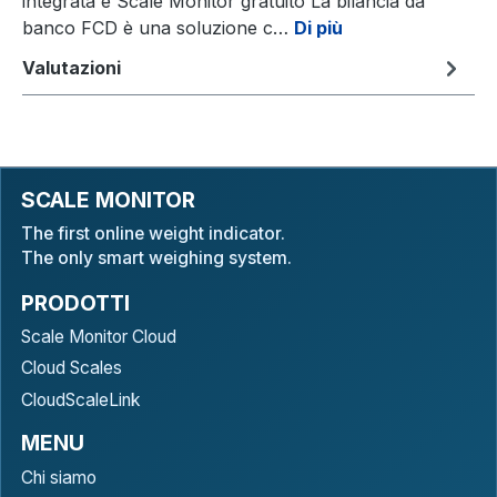
integrata e Scale Monitor gratuito La bilancia da
banco FCD è una soluzione c…
Di più
Valutazioni
SCALE MONITOR
The first online weight indicator.
The only smart weighing system.
PRODOTTI
Scale Monitor Cloud
Cloud Scales
CloudScaleLink
MENU
Chi siamo