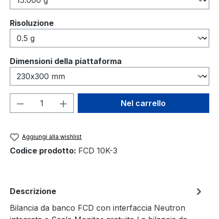
Seleziona
Risoluzione
Seleziona
Dimensioni della piattaforma
Quantità del prodotto: inserisci la quant
Nel carrello
Aggiungi alla wishlist
Codice prodotto:
FCD 10K-3
Descrizione
Bilancia da banco FCD con interfaccia Neutron