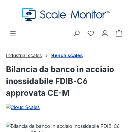
Passa al contenuto principale
Hai 0 articoli nel
Il c
Industrial scales
Bench scales
Bilancia da banco in acciaio
inossidabile FDIB-C6
approvata CE-M
Salta la galleria di immagini