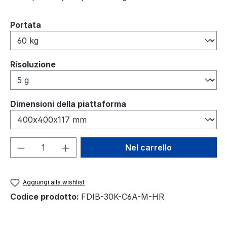
Seleziona
Portata
Seleziona
Risoluzione
Seleziona
Dimensioni della piattaforma
Quantità del prodotto: inserisci la quant
Nel carrello
Aggiungi alla wishlist
Codice prodotto:
FDIB-30K-C6A-M-HR