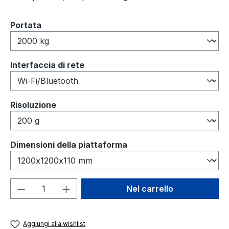
Seleziona
Portata
Seleziona
Interfaccia di rete
Seleziona
Risoluzione
Seleziona
Dimensioni della piattaforma
Quantità del prodotto: inserisci la quant
Nel carrello
Aggiungi alla wishlist