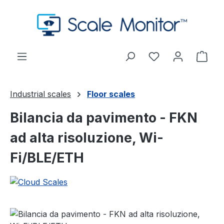
Passa al contenuto principale
Hai 0 articoli nel
Il c
Industrial scales
Floor scales
Bilancia da pavimento - FKN
ad alta risoluzione, Wi-
Fi/BLE/ETH
Salta la galleria di immagini