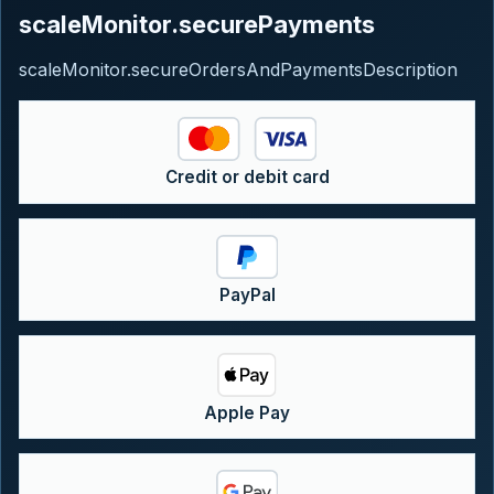
scaleMonitor.securePayments
scaleMonitor.secureOrdersAndPaymentsDescription
Credit or debit card
PayPal
Apple Pay