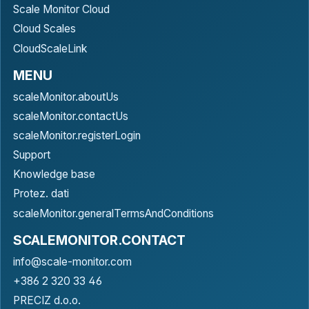
Scale Monitor Cloud
Cloud Scales
CloudScaleLink
MENU
scaleMonitor.aboutUs
scaleMonitor.contactUs
scaleMonitor.registerLogin
Support
Knowledge base
Protez. dati
scaleMonitor.generalTermsAndConditions
SCALEMONITOR.CONTACT
info@scale-monitor.com
+386 2 320 33 46
PRECIZ d.o.o.