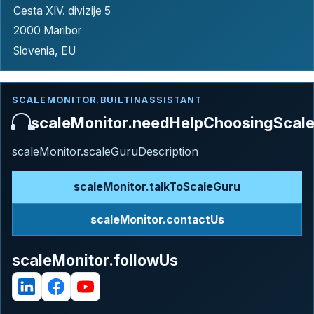
Cesta XIV. divizije 5
2000 Maribor
Slovenia, EU
SCALEMONITOR.BUILTINASSISTANT
scaleMonitor.needHelpChoosingScal
scaleMonitor.scaleGuruDescription
scaleMonitor.talkToScaleGuru
scaleMonitor.contactUs
scaleMonitor.followUs