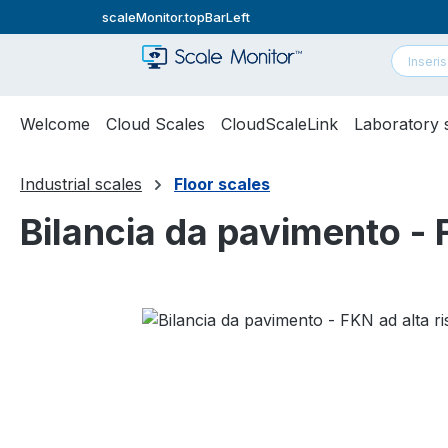
scaleMonitor.topBarLeft
ssa al contenuto principale
Salta alla ricerca
Passa alla navigazione principale
Welcome
Cloud Scales
CloudScaleLink
Laboratory 
Industrial scales
Floor scales
Bilancia da pavimento - 
Salta la galleria di immagini