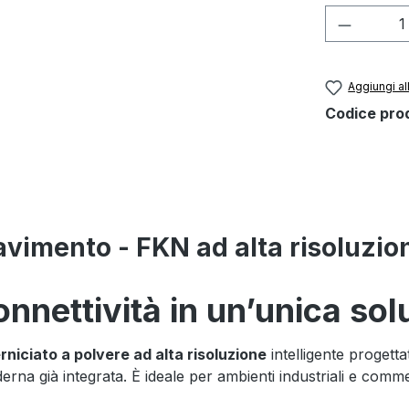
Quantità
Aggiungi all
Codice pro
 pavimento - FKN ad alta risoluzi
onnettività in un’unica sol
rniciato a polvere ad alta risoluzione
intelligente progetta
erna già integrata. È ideale per ambienti industriali e commer