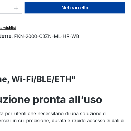
 del prodotto: inserisci la quantità des
Nel carrello
a wishlist
dotto:
FKN-2000-C3ZN-ML-HR-WB
one, Wi-Fi/BLE/ETH"
uzione pronta all’uso
ta per utenti che necessitano di una soluzione di
ciali in cui precisione, durata e rapido accesso ai dati di