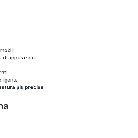
mobili
 di applicazioni
dati
lligente
esatura più precise
rma