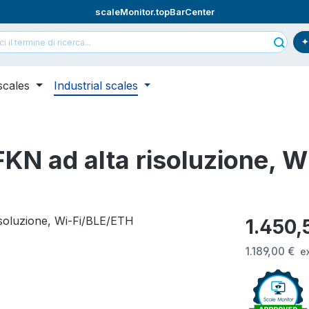
scaleMonitor.topBarCenter
scales
Industrial scales
FKN ad alta risoluzione, 
Prezzo nor
1.450,
1.189,00 €
e