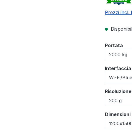
Prezzi incl.
Disponibi
Seleziona
Portata
Seleziona
Interfaccia 
Seleziona
Risoluzione
Seleziona
Dimensioni 