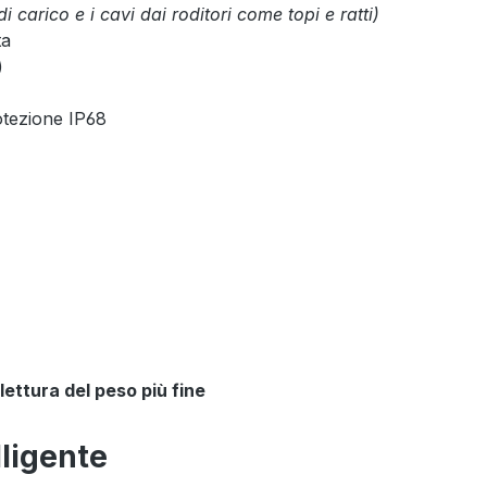
di carico e i cavi dai roditori come topi e ratti)
ta
)
rotezione IP68
lettura del peso più fine
lligente