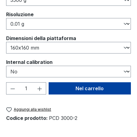
Seleziona
Risoluzione
Seleziona
Dimensioni della piattaforma
Seleziona
Internal calibration
Quantità del prodotto: inserisci la quant
Nel carrello
Aggiungi alla wishlist
Codice prodotto:
PCD 3000-2