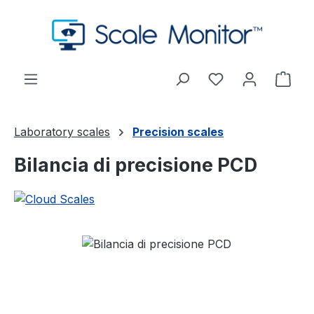
Passa al contenuto principale
Hai 0 articoli nel
Il c
Laboratory scales
Precision scales
Bilancia di precisione PCD
Salta la galleria di immagini