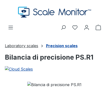
Passa al contenuto principale
Hai 0 articoli nel
Il c
Laboratory scales
Precision scales
Bilancia di precisione PS.R1
Salta la galleria di immagini