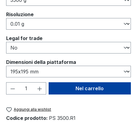
Seleziona
Risoluzione
Seleziona
Legal for trade
Seleziona
Dimensioni della piattaforma
Quantità del prodotto: inserisci la quant
Nel carrello
Aggiungi alla wishlist
Codice prodotto:
PS 3500.R1