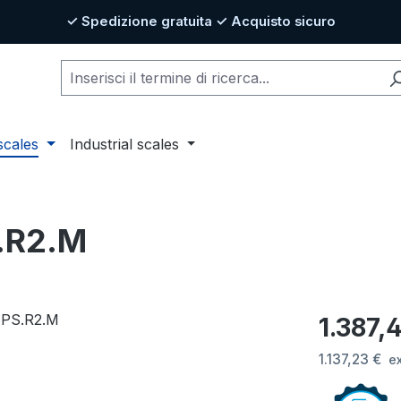
✓ Spedizione gratuita ✓ Acquisto sicuro
scales
Industrial scales
S.R2.M
Prezzo nor
1.387,
1.137,23 €
e