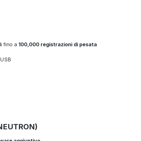
di fino a
100,000 registrazioni di pesata
e USB
L-NEUTRON)
dware aggiuntivo