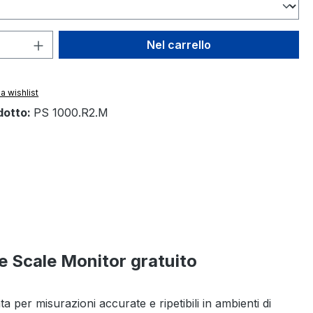
 del prodotto: inserisci la quantità des
Nel carrello
a wishlist
dotto:
PS 1000.R2.M
e Scale Monitor gratuito
 per misurazioni accurate e ripetibili in ambienti di