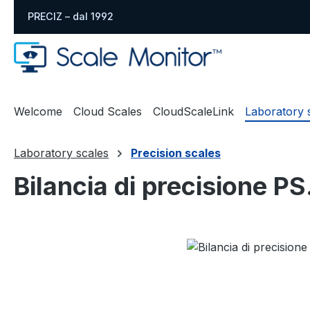
ssa al contenuto principale
Salta alla ricerca
Passa alla navigazione principale
PRECIZ – dal 1992
Welcome
Cloud Scales
CloudScaleLink
Laboratory 
Laboratory scales
Precision scales
Bilancia di precisione P
Salta la galleria di immagini