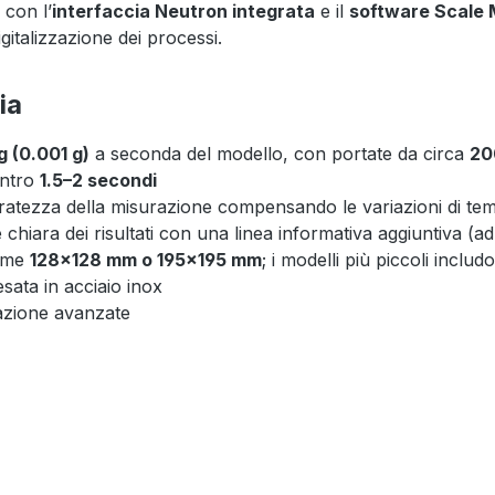
 con l’
interfaccia Neutron integrata
e il
software Scale 
gitalizzazione dei processi.
ia
g (0.001 g)
a seconda del modello, con portate da circa
20
 entro
1.5–2 secondi
uratezza della misurazione compensando le variazioni di t
 chiara dei risultati con una linea informativa aggiuntiva (a
orme
128×128 mm o 195×195 mm
; i modelli più piccoli incl
esata in acciaio inox
razione avanzate