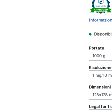
Informazion
Disponibi
Seleziona
Portata
Seleziona
Risoluzione
Seleziona
Dimensioni 
Seleziona
Legal for t