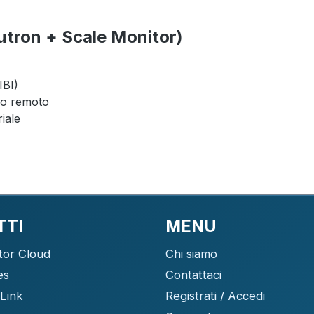
utron + Scale Monitor)
IBI)
sso remoto
riale
TTI
MENU
tor Cloud
Chi siamo
es
Contattaci
Link
Registrati / Accedi