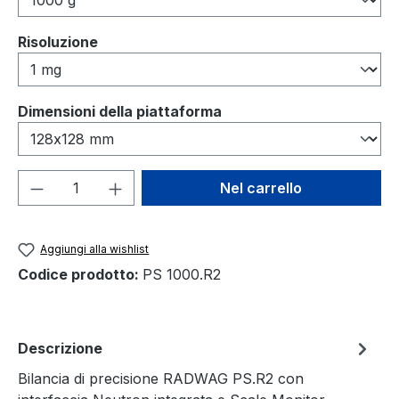
Seleziona
Risoluzione
Seleziona
Dimensioni della piattaforma
Quantità del prodotto: inserisci la quant
Nel carrello
Aggiungi alla wishlist
Codice prodotto:
PS 1000.R2
Descrizione
Bilancia di precisione RADWAG PS.R2 con