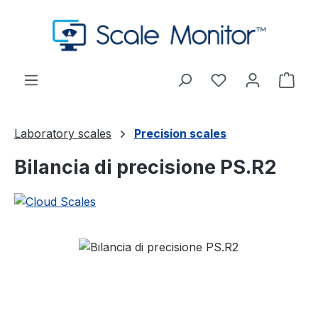
Passa al contenuto principale
Hai 0 articoli nel
Il c
Laboratory scales
Precision scales
Bilancia di precisione PS.R2
Salta la galleria di immagini