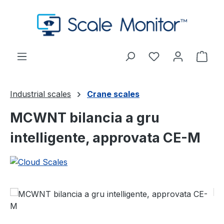
Passa al contenuto principale
Hai 0 articoli nel
Il c
Industrial scales
Crane scales
MCWNT bilancia a gru
intelligente, approvata CE-M
Salta la galleria di immagini