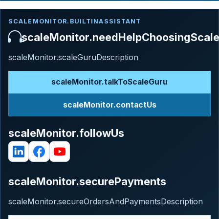
SCALEMONITOR.BUILTINASSISTANT
scaleMonitor.needHelpChoosingScal
scaleMonitor.scaleGuruDescription
scaleMonitor.talkToScaleGuru
scaleMonitor.contactUs
scaleMonitor.followUs
scaleMonitor.securePayments
scaleMonitor.secureOrdersAndPaymentsDescription