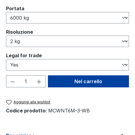
Seleziona
Portata
Seleziona
Risoluzione
Seleziona
Legal for trade
Quantità del prodotto: inserisci la quant
Nel carrello
Aggiungi alla wishlist
Codice prodotto:
MCWNT6M-3-WB