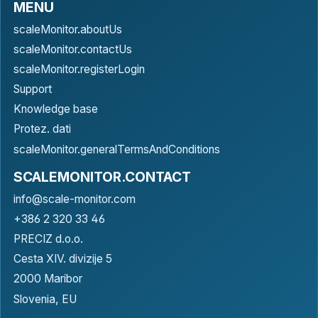
MENU
scaleMonitor.aboutUs
scaleMonitor.contactUs
scaleMonitor.registerLogin
Support
Knowledge base
Protez. dati
scaleMonitor.generalTermsAndConditions
SCALEMONITOR.CONTACT
info@scale-monitor.com
+386 2 320 33 46
PRECIZ d.o.o.
Cesta XIV. divizije 5
2000 Maribor
Slovenia, EU