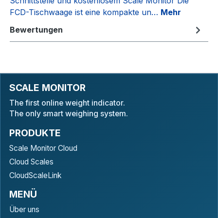
Schnittstelle und kostenlosem Scale Monitor Die
FCD-Tischwaage ist eine kompakte un…
Mehr
Bewertungen
SCALE MONITOR
The first online weight indicator.
The only smart weighing system.
PRODUKTE
Scale Monitor Cloud
Cloud Scales
CloudScaleLink
MENÜ
Über uns