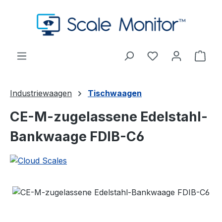
Zum Hauptinhalt springen
Du hast 0 Produ
Ware
Industriewaagen
Tischwaagen
CE-M-zugelassene Edelstahl-
Bankwaage FDIB-C6
Bildergalerie überspringen