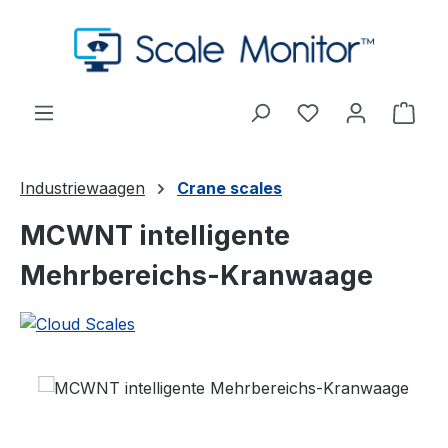
Zum Hauptinhalt springen
Du hast 0 Produ
Ware
Industriewaagen
Crane scales
MCWNT intelligente
Mehrbereichs-Kranwaage
Bildergalerie überspringen