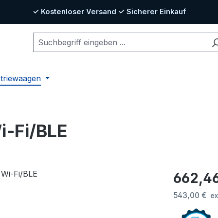
✓ Kostenloser Versand ✓ Sicherer Einkauf
striewaagen
i‑Fi/BLE
Regulärer Pr
662,4
543,00 €
ex