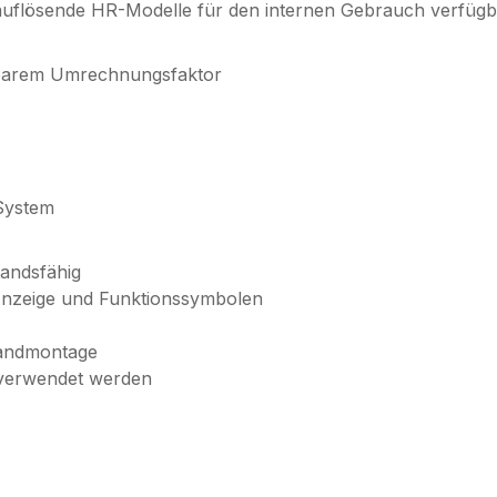
auflösende HR-Modelle für den internen Gebrauch verfügb
rbarem Umrechnungsfaktor
System
tandsfähig
 Anzeige und Funktionssymbolen
Wandmontage
 verwendet werden