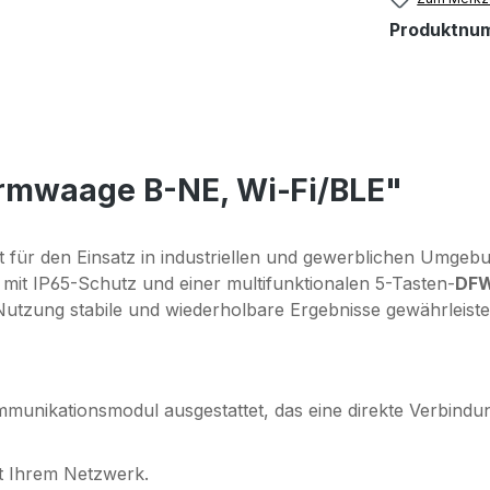
Produktnu
ormwaage B-NE, Wi‑Fi/BLE"
t für den Einsatz in industriellen und gewerblichen Umgeb
e mit IP65-Schutz und einer multifunktionalen 5-Tasten-
DFW
r Nutzung stabile und wiederholbare Ergebnisse gewährleis
unikationsmodul ausgestattet, das eine direkte Verbindun
it Ihrem Netzwerk.