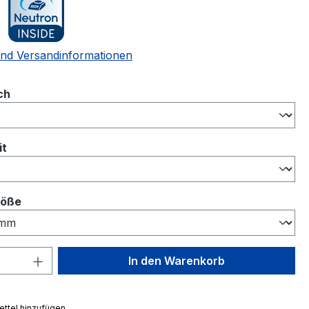
nd Versandinformationen
auswählen
ch
auswählen
it
auswählen
röße
 Anzahl: Gib den gewünschten Wert ein 
In den Warenkorb
ttel hinzufügen