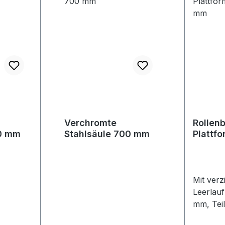
Verchromte
Rollen
50 mm
Stahlsäule 700 mm
Plattf
300 m
Mit verz
Leerlauf
mm, Tei