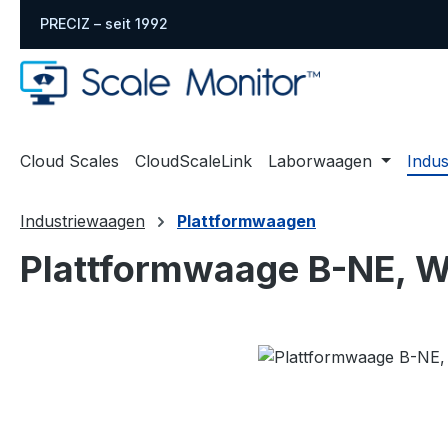
m Hauptinhalt springen
Zur Suche springen
Zur Hauptnavigation springen
PRECIZ – seit 1992
Cloud Scales
CloudScaleLink
Laborwaagen
Indu
Industriewaagen
Plattformwaagen
Plattformwaage B-NE, W
Bildergalerie überspringen