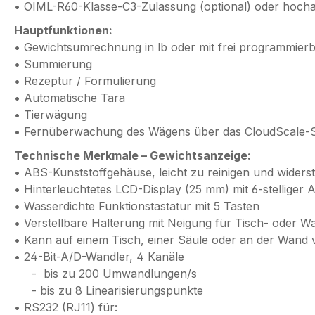
• OIML-R60-Klasse-C3-Zulassung (optional) oder hoch
Hauptfunktionen:
• Gewichtsumrechnung in lb oder mit frei programmie
• Summierung
• Rezeptur / Formulierung
• Automatische Tara
• Tierwägung
• Fernüberwachung des Wägens über das CloudScale-
Technische Merkmale – Gewichtsanzeige:
• ABS-Kunststoffgehäuse, leicht zu reinigen und widers
• Hinterleuchtetes LCD-Display (25 mm) mit 6-stelliger
• Wasserdichte Funktionstastatur mit 5 Tasten
• Verstellbare Halterung mit Neigung für Tisch- oder 
• Kann auf einem Tisch, einer Säule oder an der Wand
• 24-Bit-A/D-Wandler, 4 Kanäle
- bis zu 200 Umwandlungen/s
- bis zu 8 Linearisierungspunkte
• RS232 (RJ11) für: