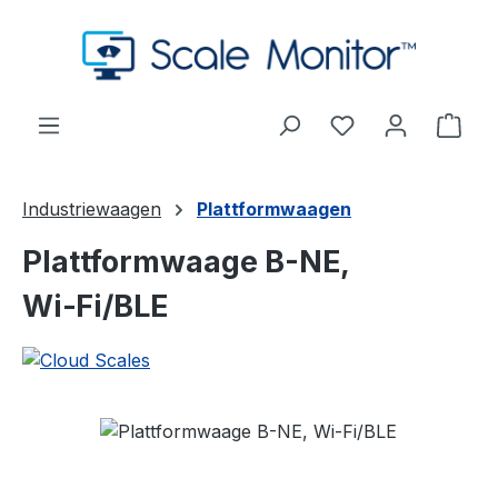
Zum Hauptinhalt springen
Du hast 0 Produ
Ware
Industriewaagen
Plattformwaagen
Plattformwaage B-NE,
Wi‑Fi/BLE
Bildergalerie überspringen