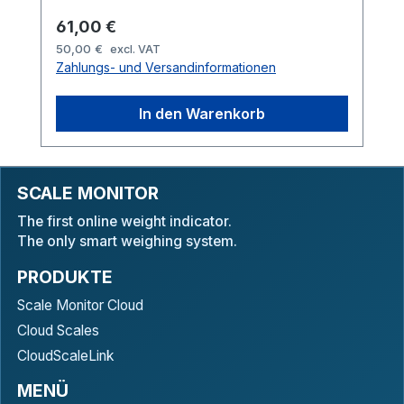
Regulärer Preis:
61,00 €
50,00 €
excl. VAT
Zahlungs- und Versandinformationen
In den Warenkorb
SCALE MONITOR
The first online weight indicator.
The only smart weighing system.
PRODUKTE
Scale Monitor Cloud
Cloud Scales
CloudScaleLink
MENÜ