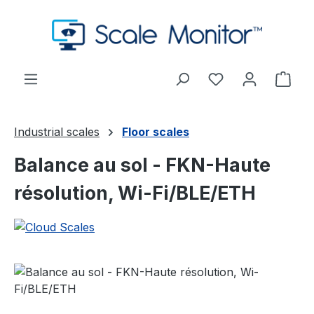
Passer au contenu principal
Vous avez 0 arti
Le p
Industrial scales
Floor scales
Balance au sol - FKN-Haute
résolution, Wi-Fi/BLE/ETH
Ignorer la galerie d'images