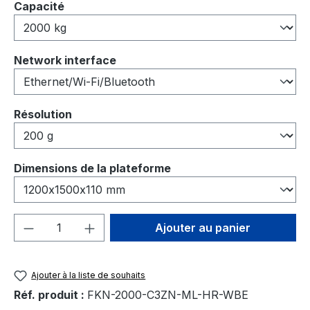
Sélectionnez
Capacité
Sélectionnez
Network interface
Sélectionnez
Résolution
Sélectionnez
Dimensions de la plateforme
Quantité de produit : Entrez la quantité
Ajouter au panier
Ajouter à la liste de souhaits
Réf. produit :
FKN-2000-C3ZN-ML-HR-WBE