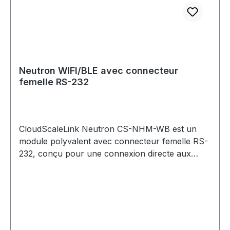
WebSocket / WSS TCP/IP Intégration cloud et
logicielle Prend en charge les principales
plateformes cloud, y compris Scale Monitor Se
connecte à des ERP, MES, WMS, applications
serveur, brokers privés et logiciels personnalisés
Prend en charge une communication cloud
Neutron WIFI/BLE avec connecteur
sécurisée, y compris des environnements tels
femelle RS-232
que AWS IoT Core et Azure IoT Hub Sécurité
Communication chiffrée TLS WPA2 / WPA3
Prise en charge de la sécurité Wi-Fi d'entreprise
Conçu pour un déploiement professionnel et
CloudScaleLink Neutron CS-NHM-WB est un
industriel sécurisé
module polyvalent avec connecteur femelle RS-
232, conçu pour une connexion directe aux
balances, aux indicateurs de pesage et à
d'autres appareils série disposant d'un
connecteur mâle RS-232. Il permet une
connectivité de données sécurisée et fiable entre
les équipements existants et les systèmes
informatiques, industriels et basés sur le cloud