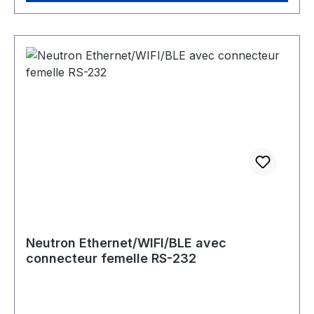
Weigh-Tronix, Radwag, Dini Argeo, Rice Lake,
Kern & Sohn, Ravas, Precisa et KPZ. Également
compatible avec toute autre balance ou tout
appareil série équipé d’un connecteur femelle
RS-232. Connectivité Ethernet Wi-Fi Bluetooth
Low Energy (BLE) Prise en charge de la
communication Interfaces des appareils : RS-232
Intégration système : MQTT / MQTTS REST /
HTTP / HTTPS WebSocket / WSS TCP/IP
Intégration cloud et logicielle Prend en charge
les principales plateformes cloud, y compris
Scale Monitor Se connecte à des ERP, MES,
WMS, applications serveur, brokers privés et
logiciels personnalisés Prend en charge une
Neutron Ethernet/WIFI/BLE avec
communication cloud sécurisée, y compris dans
connecteur femelle RS-232
des environnements tels que AWS IoT Core et
Azure IoT Hub Sécurité Communication chiffrée
TLS WPA2 / WPA3 Prise en charge de la