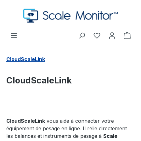
Passer au contenu principal
Vous avez 0 arti
Le p
CloudScaleLink
CloudScaleLink
CloudScaleLink
vous aide à connecter votre
équipement de pesage en ligne. Il relie directement
les balances et instruments de pesage à
Scale