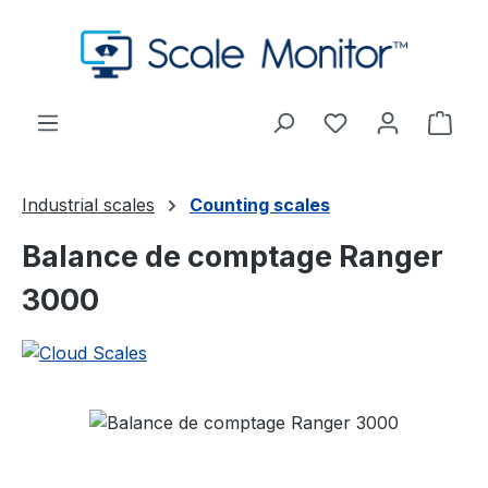
Passer au contenu principal
Vous avez 0 arti
Le p
Industrial scales
Counting scales
Balance de comptage Ranger
3000
Ignorer la galerie d'images