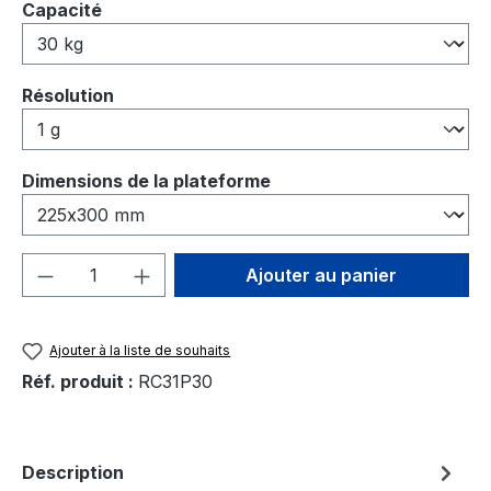
Sélectionnez
Capacité
Sélectionnez
Résolution
Sélectionnez
Dimensions de la plateforme
Quantité de produit : Entrez la quantité
Ajouter au panier
Ajouter à la liste de souhaits
Réf. produit :
RC31P30
Description