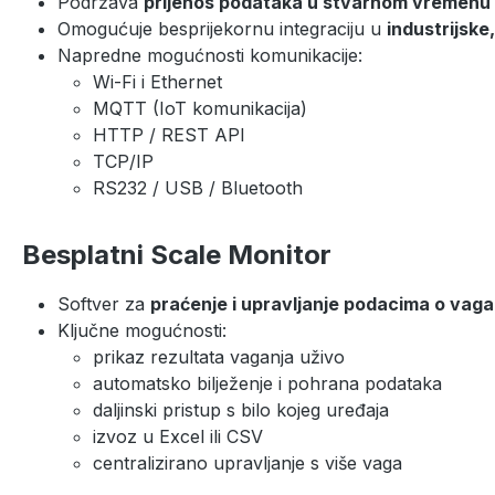
Podržava
prijenos podataka u stvarnom vremenu
Omogućuje besprijekornu integraciju u
industrijske,
Napredne mogućnosti komunikacije:
Wi-Fi i Ethernet
MQTT (IoT komunikacija)
HTTP / REST API
TCP/IP
RS232 / USB / Bluetooth
Besplatni Scale Monitor
Softver za
praćenje i upravljanje podacima o vaga
Ključne mogućnosti:
prikaz rezultata vaganja uživo
automatsko bilježenje i pohrana podataka
daljinski pristup s bilo kojeg uređaja
izvoz u Excel ili CSV
centralizirano upravljanje s više vaga