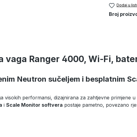
Dodaj u list
Broj proizv
a vaga Ranger 4000, Wi‑Fi, bater
im Neutron sučeljem i besplatnim Sc
a visokih performansi, dizajnirana za zahtjevne primjene u pr
a
i
Scale Monitor softvera
postaje pametno, povezano rje