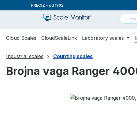
PRECIZ – od 1992.
skoči na glavni sadržaj
Preskoči na pretraživanje
Preskoči na glavnu navigaciju
Cloud Scales
CloudScaleLink
Laboratory scales
I
Industrial scales
Counting scales
Brojna vaga Ranger 4000,
Preskoči galeriju slika