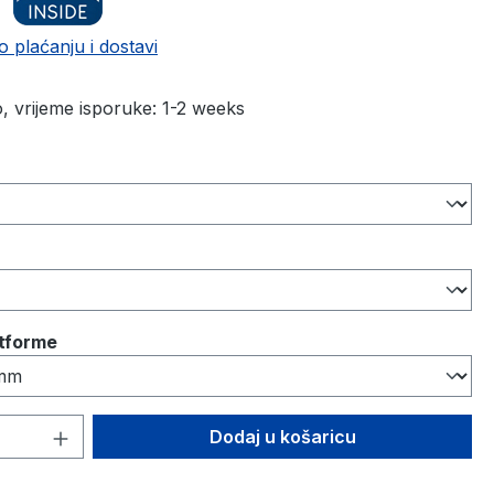
o plaćanju i dostavi
 vrijeme isporuke: 1-2 weeks
atforme
 proizvoda: Unesite željenu količinu ili
Dodaj u košaricu