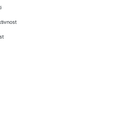
i
ktivnost
st