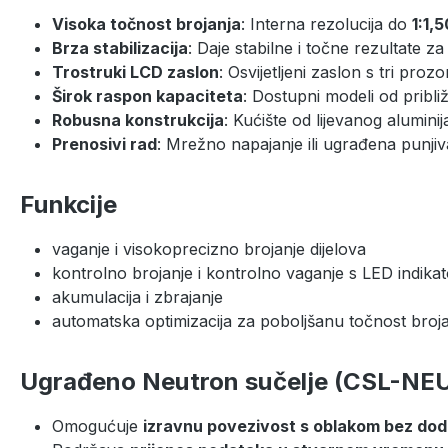
Visoka točnost brojanja
: Interna rezolucija do
1:1,
Brza stabilizacija
: Daje stabilne i točne rezultate za
Trostruki LCD zaslon
: Osvijetljeni zaslon s tri pro
Širok raspon kapaciteta
: Dostupni modeli od pribl
Robusna konstrukcija
: Kućište od lijevanog aluminij
Prenosivi rad
: Mrežno napajanje ili ugrađena punjiv
Funkcije
vaganje i visokoprecizno brojanje dijelova
kontrolno brojanje i kontrolno vaganje s LED indika
akumulacija i zbrajanje
automatska optimizacija za poboljšanu točnost broj
Ugrađeno Neutron sučelje (CSL-N
Omogućuje
izravnu povezivost s oblakom bez do