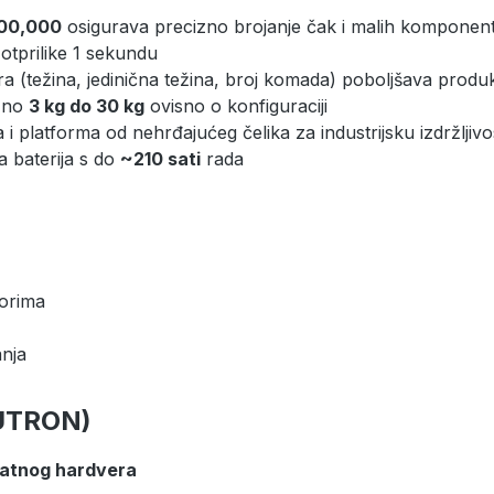
500,000
osigurava precizno brojanje čak i malih komponent
 otprilike 1 sekundu
zora (težina, jedinična težina, broj komada) poboljšava produ
ižno
3 kg do 30 kg
ovisno o konfiguraciji
a i platforma od nehrđajućeg čelika za industrijsku izdržljivo
a baterija s do
~210 sati
rada
torima
anja
EUTRON)
datnog hardvera