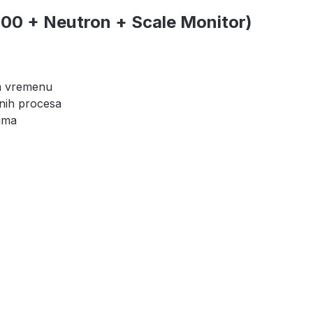
00 + Neutron + Scale Monitor)
m vremenu
dnih procesa
ima