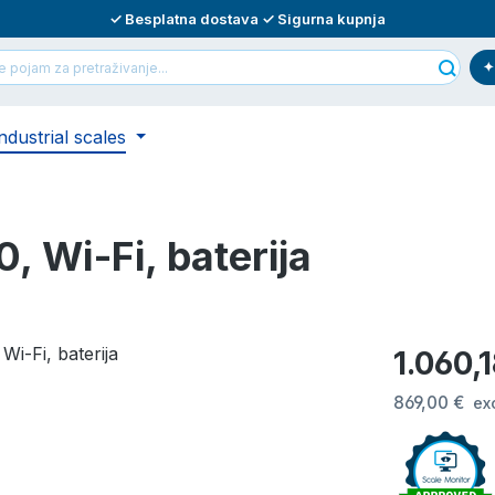
✓ Besplatna dostava ✓ Sigurna kupnja
ndustrial scales
 Wi‑Fi, baterija
Redovna cij
1.060,
869,00 €
ex