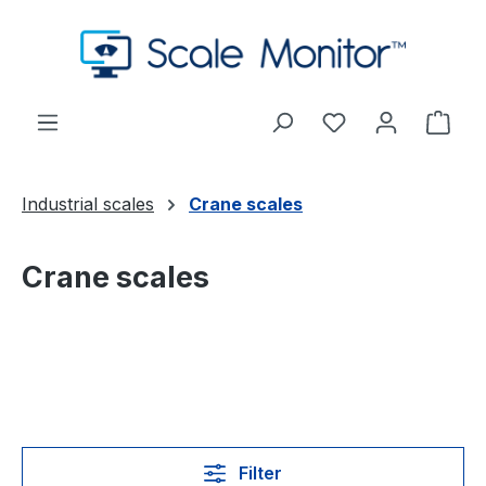
Preskoči na glavni sadržaj
Imate 0 stavke s
Koša
Industrial scales
Crane scales
Crane scales
Filter