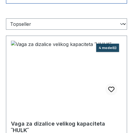
4 model(i)
Vaga za dizalice velikog kapaciteta
˝HULK˝