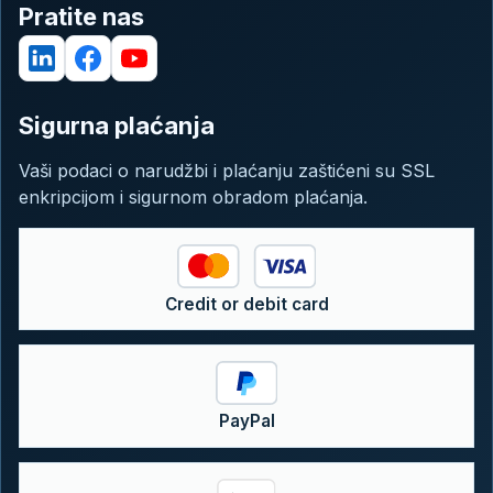
Pratite nas
daljinsko praćenje prikupljanje podataka i
sljedivost integraciju s ERP, MES i IoT sustavima
servisne i aplikacije održavanja
Sigurna plaćanja
Vaši podaci o narudžbi i plaćanju zaštićeni su SSL
enkripcijom i sigurnom obradom plaćanja.
Credit or debit card
PayPal