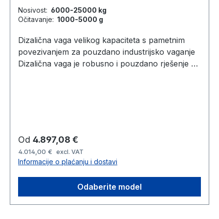
Nosivost:
6000-25000 kg
Očitavanje:
1000-5000 g
Dizalična vaga velikog kapaciteta s pametnim
povezivanjem za pouzdano industrijsko vaganje
Dizalična vaga je robusno i pouzdano rješenje za
vaganje, dizajnirano za industrijske primjene
velikog kapaciteta. Idealna je za komercijalna
skladišta, proizvodne pogone i zahtjevna radna
okruženja gdje su sigurno podizanje, precizno
vaganje i jednostavan pristup podacima o
vaganju ključni. Izrađena za trajnu ugradnju na
Redovna cijena:
Od
4.897,08 €
sustave za podizanje, vaga je posebno prikladna
4.014,00 €
excl. VAT
za vaganje visećih tereta tijekom operacija
Informacije o plaćanju i dostavi
podizanja i rukovanja. Zahvaljujući svom
dvostrukom sigurnosnom sustavu, omogućuje
Odaberite model
podizanje, vaganje i premještanje tereta s
pouzdanjem uz održavanje visoke razine
operativne sigurnosti. Njezina kompaktna