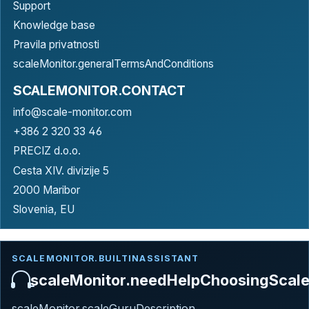
Support
Knowledge base
Pravila privatnosti
scaleMonitor.generalTermsAndConditions
SCALEMONITOR.CONTACT
info@scale-monitor.com
+386 2 320 33 46
PRECIZ d.o.o.
Cesta XIV. divizije 5
2000 Maribor
Slovenia, EU
SCALEMONITOR.BUILTINASSISTANT
scaleMonitor.needHelpChoosingScal
scaleMonitor.scaleGuruDescription