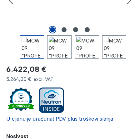
Redovna cijena:
6.422,08 €
5.264,00 €
excl. VAT
U cijenu je uračunat PDV plus troškovi slanja
Odaberi
Nosivost