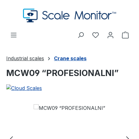
Preskoči na glavni sadržaj
Imate 0 stavke s
Koša
Industrial scales
Crane scales
MCW09 “PROFESIONALNI”
Preskoči galeriju slika