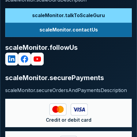
scaleMonitor.talkToScaleGuru
scaleMonitor.contactUs
scaleMonitor.followUs
scaleMonitor.securePayments
scaleMonitor.secureOrdersAndPaymentsDescription
Credit or debit card