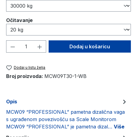
Odaberi
Očitavanje
Količina proizvoda: Unesite željenu količ
Dodaj u košaricu
Dodaj u listu želja
Broj proizvoda:
MCW09T30-1-WB
Opis
MCW09 “PROFESSIONAL” pametna dizalična vaga
s ugrađenom povezivošću sa Scale Monitorom
MCW09 “PROFESSIONAL” je pametna dizal…
Više