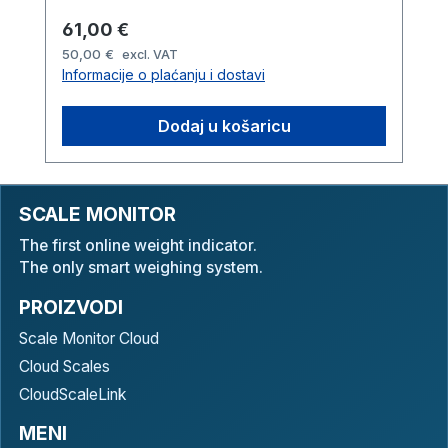
Redovna cijena:
61,00 €
50,00 €
excl. VAT
Informacije o plaćanju i dostavi
Dodaj u košaricu
SCALE MONITOR
The first online weight indicator.
The only smart weighing system.
PROIZVODI
Scale Monitor Cloud
Cloud Scales
CloudScaleLink
MENI