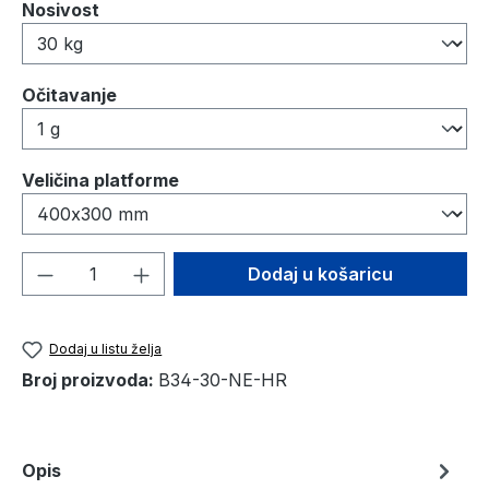
Odaberi
Nosivost
Odaberi
Očitavanje
Odaberi
Veličina platforme
Količina proizvoda: Unesite željenu količ
Dodaj u košaricu
Dodaj u listu želja
Broj proizvoda:
B34-30-NE-HR
Opis