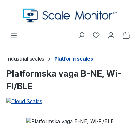
Preskoči na glavni sadržaj
Imate 0 stavke s
Koša
Industrial scales
Platform scales
Platformska vaga B-NE, Wi-
Fi/BLE
Preskoči galeriju slika