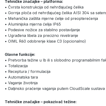
Tehničke značajke – platforma:
• Čvrsta konstrukcija od nehrđajućeg čelika
• Gornja ploča od nehrđajućeg čelika AISI 304 sa sa
• Mehanička zaštita mjerne ćelije od preopterećenja
• Aluminijska mjerna ćelija IP65
• Podesive nožice za stabilno postavljanje
• Ugrađena libela za precizno niveliranje
• OIML R60 odobrenje klase C3 (opcionalno)
Glavne funkcije:
• Pretvorba težine u lb ili s slobodno programabilnim f
• Totalizacija
• Receptura / formulacija
• Automatska tara
• Vaganje životinja
• Daljinsko praćenje vaganja putem CloudScale sustava
Tehničke značajke – pokazivač težine: