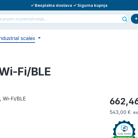
✓ Besplatna dostava ✓ Sigurna kupnja
ndustrial scales
Wi-Fi/BLE
Redovna cij
662,4
543,00 €
ex