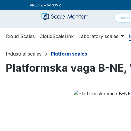
PRECIZ – od 1992.
skoči na glavni sadržaj
Preskoči na pretraživanje
Preskoči na glavnu navigaciju
Cloud Scales
CloudScaleLink
Laboratory scales
I
Industrial scales
Platform scales
Platformska vaga B-NE, 
Preskoči galeriju slika