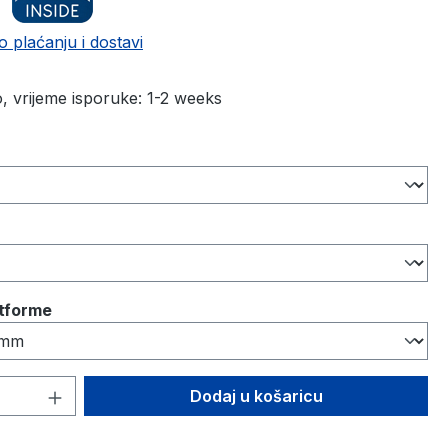
o plaćanju i dostavi
 vrijeme isporuke: 1-2 weeks
atforme
 proizvoda: Unesite željenu količinu ili
Dodaj u košaricu