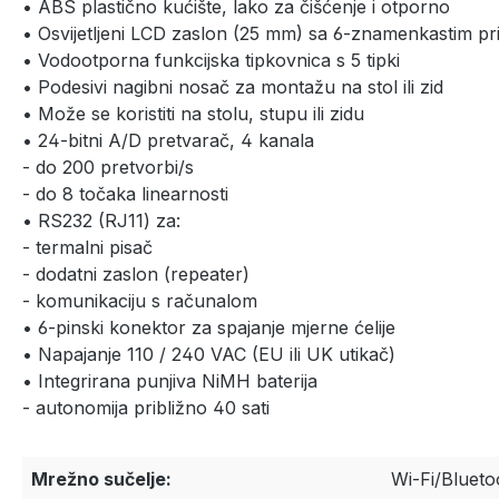
• ABS plastično kućište, lako za čišćenje i otporno
• Osvijetljeni LCD zaslon (25 mm) sa 6-znamenkastim pr
• Vodootporna funkcijska tipkovnica s 5 tipki
• Podesivi nagibni nosač za montažu na stol ili zid
• Može se koristiti na stolu, stupu ili zidu
• 24-bitni A/D pretvarač, 4 kanala
- do 200 pretvorbi/s
- do 8 točaka linearnosti
• RS232 (RJ11) za:
- termalni pisač
- dodatni zaslon (repeater)
- komunikaciju s računalom
• 6-pinski konektor za spajanje mjerne ćelije
• Napajanje 110 / 240 VAC (EU ili UK utikač)
• Integrirana punjiva NiMH baterija
- autonomija približno 40 sati
Mrežno sučelje:
Wi-Fi/Blueto