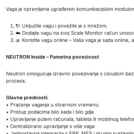
Vaga je opremljena ugrađenim komunikacijskim modulo
🔌 Uključite vagu i povežite je s mrežom.
☁️ Dodajte vagu na svoj Scale Monitor račun unos
📊 Koristite vagu online – Vaša vaga je sada online,
NEUTRON Inside – Pametna povezivost
Neutron omogućuje izravno povezivanje s cloudom bez d
procesa.
Glavne prednosti:
• Praćenje vaganja u stvarnom vremenu
• Pristup podacima bilo kada i bilo gdje
• Upravljanje putem računala, tableta ili mobilnog telefo
• Centralizirano upravljanje s više vaga
• Jednostavna integracija s ERP, MES i drugim sustavim