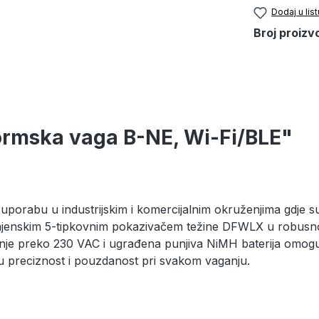
Dodaj u list
Broj proizv
formska vaga B-NE, Wi-Fi/BLE"
uporabu u industrijskim i komercijalnim okruženjima gdje su
amjenskim 5-tipkovnim pokazivačem težine DFWLX u robusnom
janje preko 230 VAC i ugrađena punjiva NiMH baterija omogu
ku preciznost i pouzdanost pri svakom vaganju.