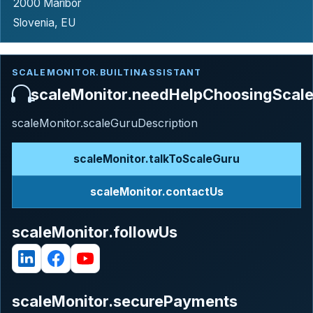
2000 Maribor
Slovenia, EU
SCALEMONITOR.BUILTINASSISTANT
scaleMonitor.needHelpChoosingScal
scaleMonitor.scaleGuruDescription
scaleMonitor.talkToScaleGuru
scaleMonitor.contactUs
scaleMonitor.followUs
scaleMonitor.securePayments