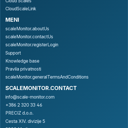
Cloud Scales
CloudScaleLink
MENI
scaleMonitor.aboutUs
scaleMonitor.contactUs
scaleMonitor.registerLogin
Support
Knowledge base
Pravila privatnosti
scaleMonitor.generalTermsAndConditions
SCALEMONITOR.CONTACT
info@scale-monitor.com
+386 2 320 33 46
PRECIZ d.o.o.
Cesta XIV. divizije 5