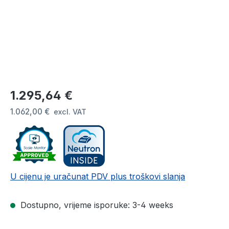
Redovna cijena:
1.295,64 €
1.062,00 €
excl. VAT
U cijenu je uračunat PDV plus troškovi slanja
Dostupno, vrijeme isporuke: 3-4 weeks