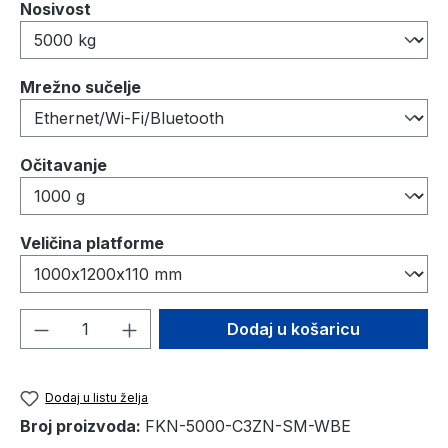
Odaberi
Nosivost
Odaberi
Mrežno sučelje
Odaberi
Očitavanje
Odaberi
Veličina platforme
Količina proizvoda: Unesite željenu količ
Dodaj u košaricu
Dodaj u listu želja
Broj proizvoda:
FKN-5000-C3ZN-SM-WBE