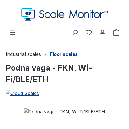
Preskoči na glavni sadržaj
Imate 0 stavke s
Koša
Industrial scales
Floor scales
Podna vaga - FKN, Wi-
Fi/BLE/ETH
Preskoči galeriju slika