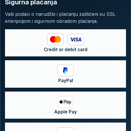
Sigurna plaćanja
Vaši podaci o narudžbi i plaćanju zaštićeni su SSL
enkripcijom i sigurnom obradom plaćanja.
Credit or debit card
PayPal
Apple Pay