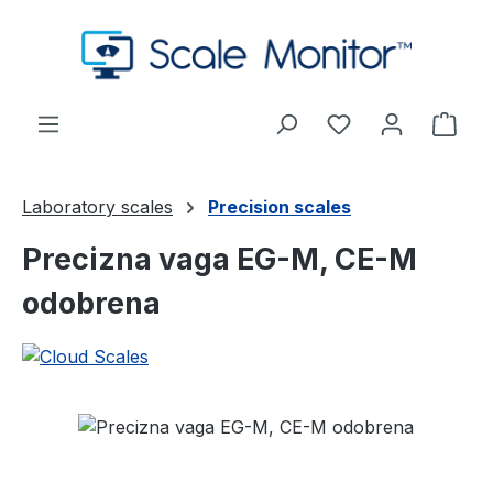
Preskoči na glavni sadržaj
Imate 0 stavke s
Koša
Laboratory scales
Precision scales
Precizna vaga EG-M, CE-M
odobrena
Preskoči galeriju slika