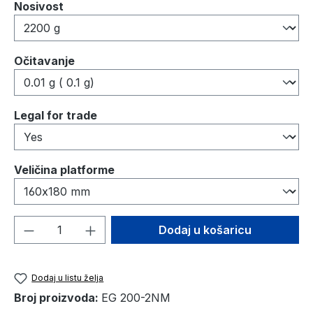
Odaberi
Nosivost
Odaberi
Očitavanje
Odaberi
Legal for trade
Odaberi
Veličina platforme
Količina proizvoda: Unesite željenu količ
Dodaj u košaricu
Dodaj u listu želja
Broj proizvoda:
EG 200-2NM