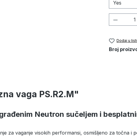
Količina
Dodaj u list
Broj proizv
izna vaga PS.R2.M"
rađenim Neutron sučeljem i besplatni
enje za vaganje visokih performansi, osmišljeno za točna i pon