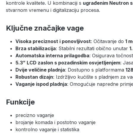
kontrole kvalitete. U kombinaciji s
ugrađenim Neutron s
stvarnom vremenu i digitalizaciju procesa.
Ključne značajke vage
Visoka preciznost i ponovljivost
: Očitavanje do
1 m
Brza stabilizacija
: Stabilni rezultati obično unutar
1
Automatska interna prilagodba
: Osigurava točnos
5.3” LCD zaslon s pozadinskim osvjetljenjem
: Jas
Dvije veličine pladnja
: Dostupno s platformama
12
Robustan dizajn
: Izdržljivo kućište s pladnjem za 
Vaganje ispod pladnja
: Omogućuje napredne primje
Funkcije
precizno vaganje
brojanje komada i postotno vaganje
kontrolno vaganje i statistika