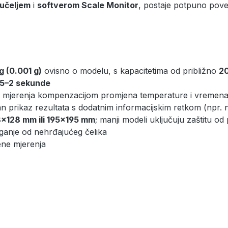
učeljem
i
softverom Scale Monitor
, postaje potpuno pove
g (0.001 g)
ovisno o modelu, s kapacitetima od približno
20
.5–2 sekunde
t mjerenja kompenzacijom promjena temperature i vremen
an prikaz rezultata s dodatnim informacijskim retkom (npr. 
8×128 mm ili 195×195 mm
; manji modeli uključuju zaštitu o
vaganje od nehrđajućeg čelika
ne mjerenja