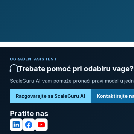
UGRAĐENI ASISTENT
Trebate pomoć pri odabiru vage?
ScaleGuru AI vam pomaže pronaći pravi model u jed
Razgovarajte sa ScaleGuru AI
Kontaktirajte n
Pratite nas