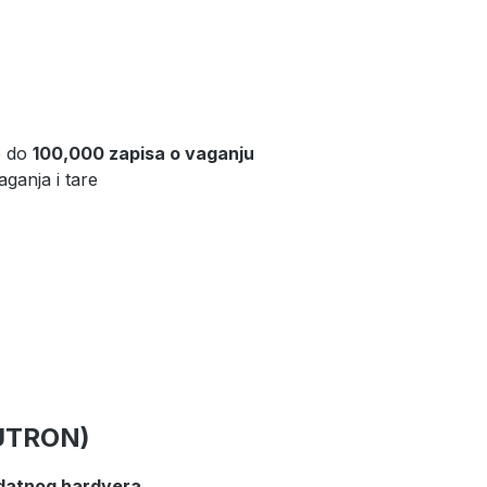
e do
100,000 zapisa o vaganju
ganja i tare
EUTRON)
datnog hardvera