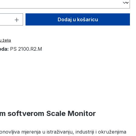
 proizvoda: Unesite željenu količinu ili
Dodaj u košaricu
u želja
oda:
PS 2100.R2.M
m softverom Scale Monitor
ovljiva mjerenja u istraživanju, industriji i okruženjima