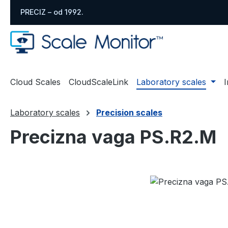
skoči na glavni sadržaj
Preskoči na pretraživanje
Preskoči na glavnu navigaciju
PRECIZ – od 1992.
Cloud Scales
CloudScaleLink
Laboratory scales
I
Laboratory scales
Precision scales
Precizna vaga PS.R2.M
Preskoči galeriju slika