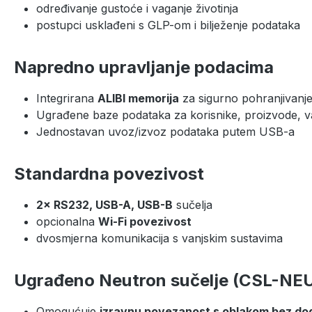
određivanje gustoće i vaganje životinja
postupci usklađeni s GLP-om i bilježenje podataka
Napredno upravljanje podacima
Integrirana
ALIBI memorija
za sigurno pohranjivanj
Ugrađene baze podataka za korisnike, proizvode, va
Jednostavan uvoz/izvoz podataka putem USB-a
Standardna povezivost
2× RS232, USB-A, USB-B
sučelja
opcionalna
Wi-Fi povezivost
dvosmjerna komunikacija s vanjskim sustavima
Ugrađeno Neutron sučelje (CSL-N
Omogućuje
izravnu povezanost s oblakom bez do