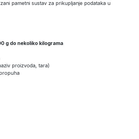
zani pametni sustav za prikupljanje podataka u
0 g do nekoliko kilograma
a
naziv proizvoda, tara)
d propuha