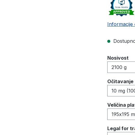
Informacije 
Dostupno,
Odaberi
Nosivost
Odaberi
Očitavanje
Odaberi
Veličina pl
Odaberi
Legal for t