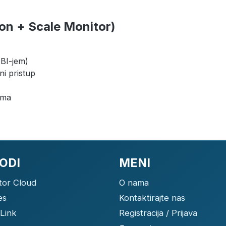
on + Scale Monitor)
IBI-jem)
i pristup
ima
ODI
MENI
tor Cloud
O nama
es
Kontaktirajte nas
Link
Registracija / Prijava