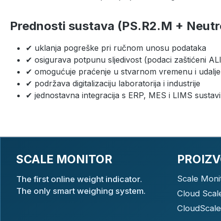
Prednosti sustava (PS.R2.M + Neutr
✔ uklanja pogreške pri ručnom unosu podataka
✔ osigurava potpunu sljedivost (podaci zaštićeni AL
✔ omogućuje praćenje u stvarnom vremenu i udaljen
✔ podržava digitalizaciju laboratorija i industrije
✔ jednostavna integracija s ERP, MES i LIMS sustav
SCALE MONITOR
PROIZV
Scale Moni
The first online weight indicator.
The only smart weighing system.
Cloud Scal
CloudScale