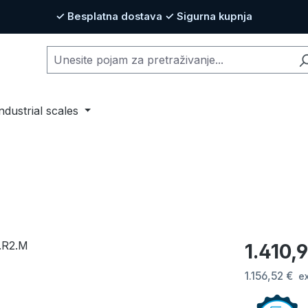
✓ Besplatna dostava ✓ Sigurna kupnja
ndustrial scales
Redovna cij
1.410,
1.156,52 €
e