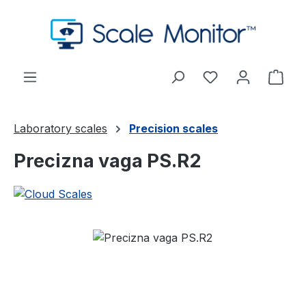
Preskoči na glavni sadržaj
Imate 0 stavke s
Koša
Laboratory scales
Precision scales
Precizna vaga PS.R2
Preskoči galeriju slika