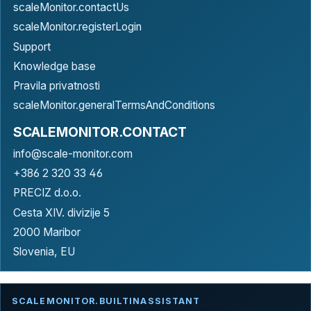
scaleMonitor.contactUs
scaleMonitor.registerLogin
Support
Knowledge base
Pravila privatnosti
scaleMonitor.generalTermsAndConditions
SCALEMONITOR.CONTACT
info@scale-monitor.com
+386 2 320 33 46
PRECIZ d.o.o.
Cesta XIV. divizije 5
2000 Maribor
Slovenia, EU
SCALEMONITOR.BUILTINASSISTANT