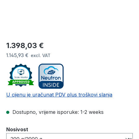
Redovna cijena:
1.398,03 €
1.145,93 €
excl. VAT
U cijenu je uračunat PDV plus troškovi slanja
Dostupno, vrijeme isporuke: 1-2 weeks
Odaberi
Nosivost