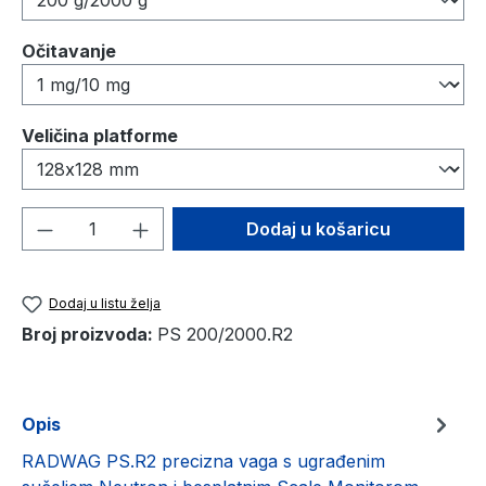
Odaberi
Očitavanje
Odaberi
Veličina platforme
Količina proizvoda: Unesite željenu količ
Dodaj u košaricu
Dodaj u listu želja
Broj proizvoda:
PS 200/2000.R2
Opis
RADWAG PS.R2 precizna vaga s ugrađenim