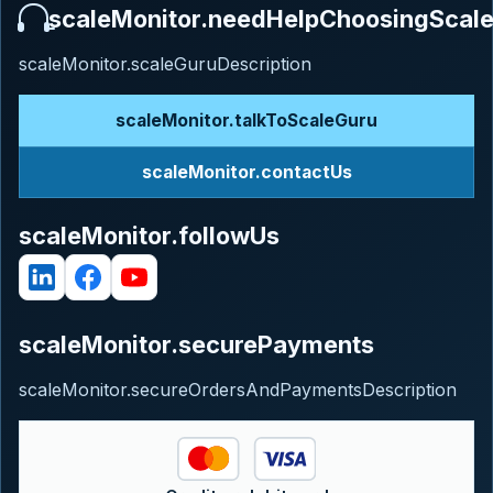
scaleMonitor.needHelpChoosingScal
scaleMonitor.scaleGuruDescription
scaleMonitor.talkToScaleGuru
scaleMonitor.contactUs
scaleMonitor.followUs
scaleMonitor.securePayments
scaleMonitor.secureOrdersAndPaymentsDescription