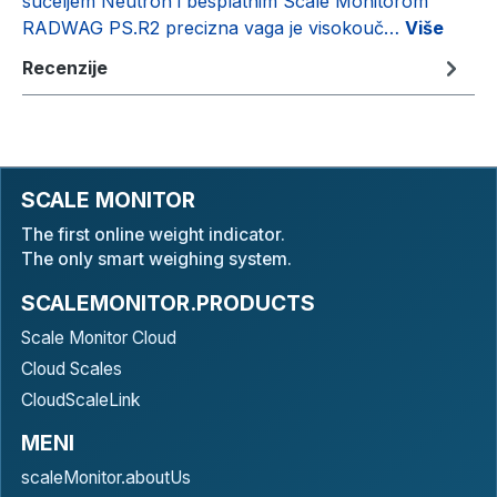
sučeljem Neutron i besplatnim Scale Monitorom
RADWAG PS.R2 precizna vaga je visokouč…
Više
Recenzije
SCALE MONITOR
The first online weight indicator.
The only smart weighing system.
SCALEMONITOR.PRODUCTS
Scale Monitor Cloud
Cloud Scales
CloudScaleLink
MENI
scaleMonitor.aboutUs