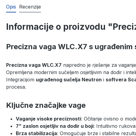
Opis
Recenzije
Informacije o proizvodu "Pre
Precizna vaga WLC.X7 s ugrađenim 
Precizna vaga WLC.X7
napredno je rješenje za vaganje,
Opremljena modernim sučeljem osjetljivim na dodir i int
Integracijom
ugrađenog sučelja Neutron
i
softvera Sc
procesa.
Ključne značajke vage
Vaganje visoke preciznosti
: Očitanje ovisno o mode
7” zaslon osjetljiv na dodir u boji
: Intuitivno rukov
Brza stabilizacija
: Omogućuje brze i stabilne rezult