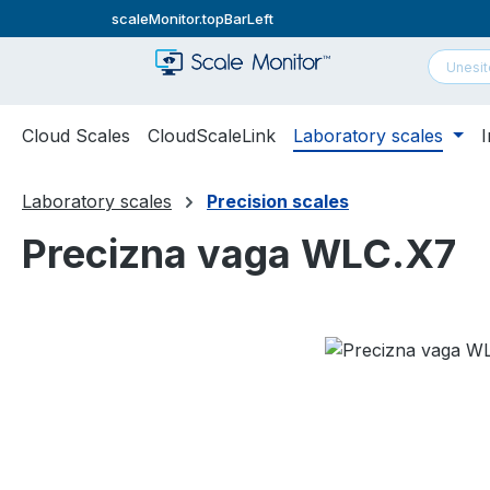
scaleMonitor.topBarLeft
skoči na glavni sadržaj
Preskoči na pretraživanje
Preskoči na glavnu navigaciju
Cloud Scales
CloudScaleLink
Laboratory scales
I
Laboratory scales
Precision scales
Precizna vaga WLC.X7
Preskoči galeriju slika