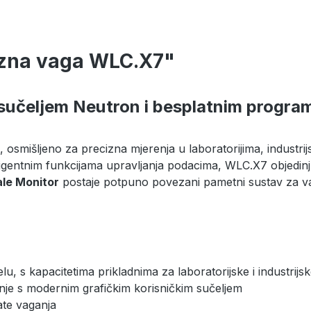
cizna vaga WLC.X7"
sučeljem Neutron i besplatnim progra
 osmišljeno za precizna mjerenja u laboratorijima, industrijs
eligentnim funkcijama upravljanja podacima, WLC.X7 objedin
ale Monitor
postaje potpuno povezani pametni sustav za vag
lu, s kapacitetima prikladnima za laboratorijske i industrijs
anje s modernim grafičkim korisničkim sučeljem
ate vaganja