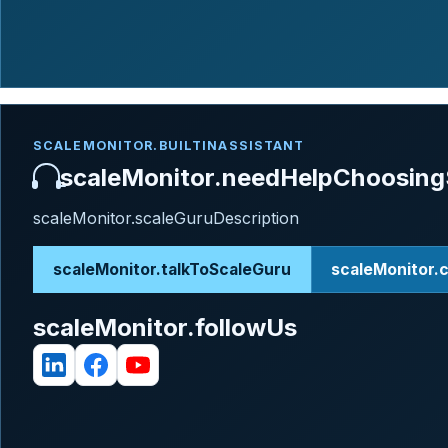
SCALEMONITOR.BUILTINASSISTANT
scaleMonitor.needHelpChoosing
scaleMonitor.scaleGuruDescription
scaleMonitor.talkToScaleGuru
scaleMonitor.
scaleMonitor.followUs