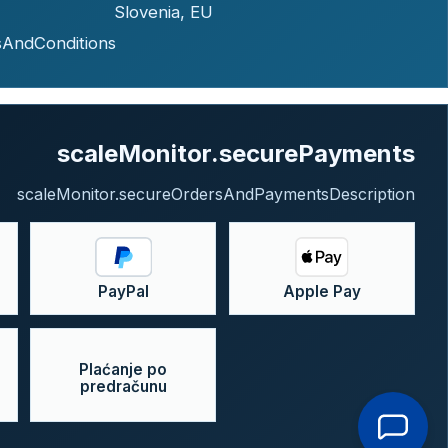
Slovenia, EU
sAndConditions
scaleMonitor.securePayments
scaleMonitor.secureOrdersAndPaymentsDescription
PayPal
Apple Pay
Plaćanje po
predračunu