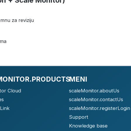
n + Scale Monitor)
mnu za reviziju
ima
MONITOR.PRODUCTS
MENI
tor Cloud
scaleMonitor.aboutUs
es
scaleMonitor.contactUs
Link
scaleMonitor.registerLogin
Support
Knowledge base