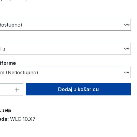
atforme
 proizvoda: Unesite željenu količinu ili
Dodaj u košaricu
u želja
oda:
WLC 10.X7