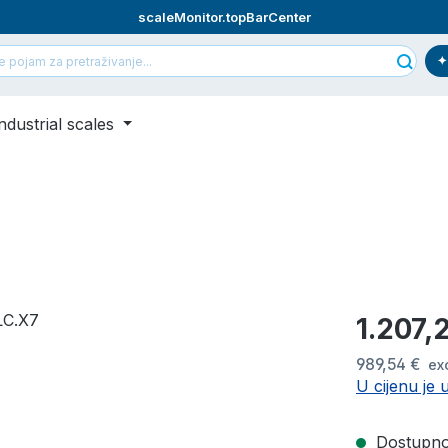
scaleMonitor.topBarCenter
ndustrial scales
Redovna cij
1.207,
989,54 €
ex
U cijenu je 
Dostupno,