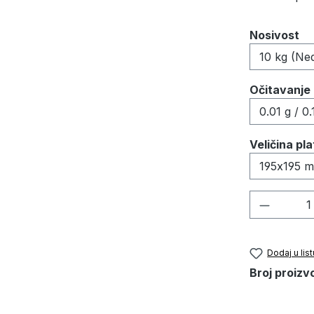
Odaberi
Nosivost
Odaberi
Očitavanje
Odaberi
Veličina pl
Količina
Dodaj u list
Broj proizv