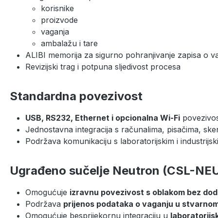
korisnike
proizvode
vaganja
ambalažu i tare
ALIBI memorija za sigurno pohranjivanje zapisa o v
Revizijski trag i potpuna sljedivost procesa
Standardna povezivost
USB, RS232, Ethernet i opcionalna Wi-Fi
povezivo
Jednostavna integracija s računalima, pisačima, sk
Podržava komunikaciju s laboratorijskim i industrijs
Ugrađeno sučelje Neutron (CSL-N
Omogućuje
izravnu povezivost s oblakom bez do
Podržava
prijenos podataka o vaganju u stvarn
Omogućuje besprijekornu integraciju u
laboratorijs