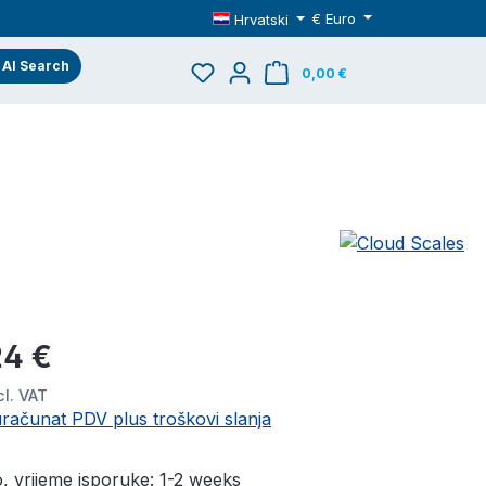
€
Euro
Hrvatski
Imate 0 stavke s popisa želja
Košarica sadrži 
0,00 €
ena:
24 €
cl. VAT
uračunat PDV plus troškovi slanja
 vrijeme isporuke: 1-2 weeks