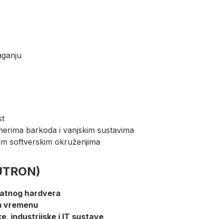
aganju
st
enerima barkoda i vanjskim sustavima
kim softverskim okruženjima
EUTRON)
datnog hardvera
om vremenu
ke, industrijske i IT sustave